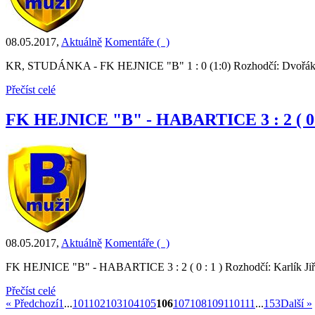
08.05.2017
,
Aktuálně
Komentáře (
)
KR, STUDÁNKA - FK HEJNICE "B" 1 : 0 (1:0) Rozhodčí: Dvořák Jan 
Přečíst celé
FK HEJNICE "B" - HABARTICE 3 : 2 ( 0 :
08.05.2017
,
Aktuálně
Komentáře (
)
FK HEJNICE "B" - HABARTICE 3 : 2 ( 0 : 1 ) Rozhodčí: Karlík Jiř
Přečíst celé
« Předchozí
1
...
101
102
103
104
105
106
107
108
109
110
111
...
153
Další »