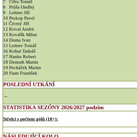
7 Cifra Tomáš
8 Průša Ondřej
9 Leitner Jiří
10 Prokop Pavel
11 Čivrný Jiří
12 Koval Andrii
13 Kovařík Milan
14 Duma Ivan
15 Leitner Tomáš
16 Kohut Tadeáš
17 Hanke Robert
18 Demuth Martin
19 Pecháček Martin
20 Fiam František
POSLEDNÍ UTKÁNÍ
--
STATISTIKA SEZÓNY 2026/2027 podzim
Střelci s počtem gólů (10+):
NÁSLEDUJÍCÍ KOLO