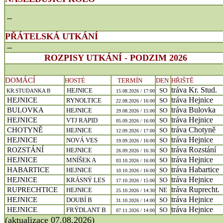
--
PŘÁTELSKÁ UTKÁNÍ
--
ROZPISY UTKÁNÍ - PODZIM 2026
DOMÁCÍ
HOSTÉ
TERMÍN
DEN
HŘIŠTĚ
tráva Kr. Stud.
HEJNICE
SO
KR.STUDANKA B
15.08.2026 / 17:00
tráva Hejnice
HEJNICE
RYNOLTICE
SO
22.08.2026 / 16:00
tráva Bulovka
BULOVKA
HEJNICE
SO
29.08.2026 / 15:00
tráva Hejnice
HEJNICE
VTJ RAPID
SO
05.09.2026 / 16:00
tráva Chotyně
CHOTYNĚ
HEJNICE
SO
12.09.2026 / 17:00
tráva Hejnice
HEJNICE
NOVÁ VES
SO
19.09.2026 / 16:00
tráva Rozstání
ROZSTÁNÍ
HEJNICE
SO
26.09.2026 / 16:30
tráva Hejnice
HEJNICE
MNÍŠEK A
SO
03.10.2026 / 16:00
tráva Habartice
HABARTICE
HEJNICE
SO
10.10.2026 / 16:00
tráva Hejnice
HEJNICE
KRÁSNÝ LES
SO
17.10.2026 / 15:00
tráva Ruprecht.
RUPRECHTICE
HEJNICE
NE
25.10.2026 / 14:30
tráva Hejnice
HEJNICE
DOUBÍ B
SO
31.10.2026 / 14:00
tráva Hejnice
HEJNICE
FRÝDLANT B
SO
07.11.2026 / 14:00
(aktualizace 07.08.2026)