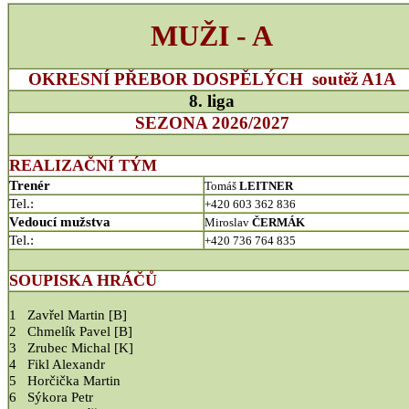
MUŽI - A
OKRESNÍ PŘEBOR DOSPĚLÝCH soutěž A1A
8. liga
SEZONA 2026/2027
REALIZAČNÍ TÝM
Trenér
Tomáš
LEITNER
Tel.:
+420 603 362 836
Vedoucí mužstva
Miroslav
ČERMÁK
Tel.:
+420 736 764 835
SOUPISKA HRÁČŮ
1 Zavřel Martin [B]
2 Chmelík Pavel
[B]
3
Zrubec Michal [K]
4 Fikl Alexandr
5 Horčička Martin
6 Sýkora Petr