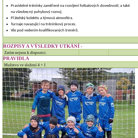
Pravidelné tréninky zaměřené na rozvíjení fotbalových dovedností, a také
na všeobecný pohybový rozvoj.
Přátelský kolektiv a týmová atmosféra.
Turnaje navazující na tréninkový proces.
Vše pod vedením kvalifikovaných trenérů.
ROZPISY A VÝSLEDKY UTKÁNÍ -
Zatím nejsou k dispozici.
PRAVIDLA
Mužstvo ve složení 4 + 1