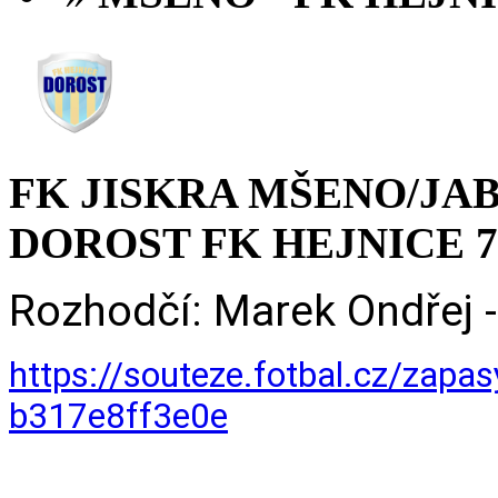
FK JISKRA MŠENO/JAB
DOROST FK HEJNICE 7 : 1
Rozhodčí: Marek Ondřej - 
https://souteze.fotbal.cz/zap
b317e8ff3e0e