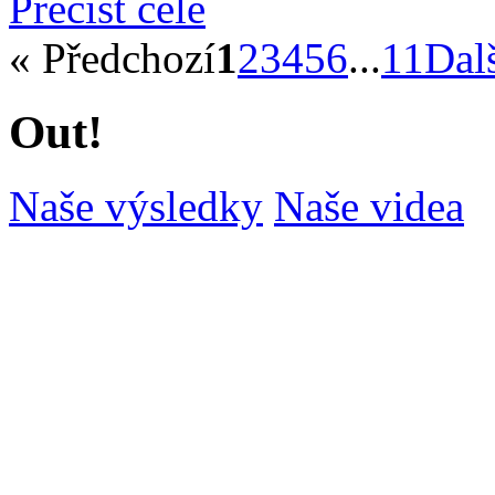
Přečíst celé
« Předchozí
1
2
3
4
5
6
...
11
Dalš
Out!
Naše výsledky
Naše videa