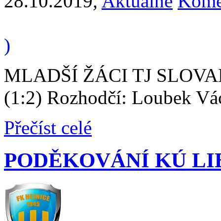
28.10.2019
,
Aktuálně
Kome
)
MLADŠÍ ŽÁCI TJ SLOVAN
(1:2) Rozhodčí: Loubek Vác
Přečíst celé
PODĚKOVÁNÍ KÚ L