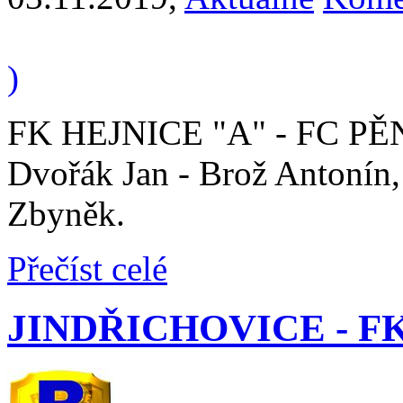
)
FK HEJNICE "A" - FC PĚNČ
Dvořák Jan - Brož Antonín,
Zbyněk.
Přečíst celé
JINDŘICHOVICE - FK 