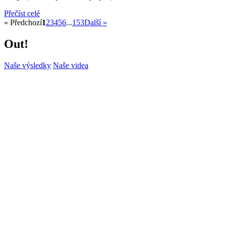
Přečíst celé
« Předchozí
1
2
3
4
5
6
...
153
Další »
Out!
Naše výsledky
Naše videa