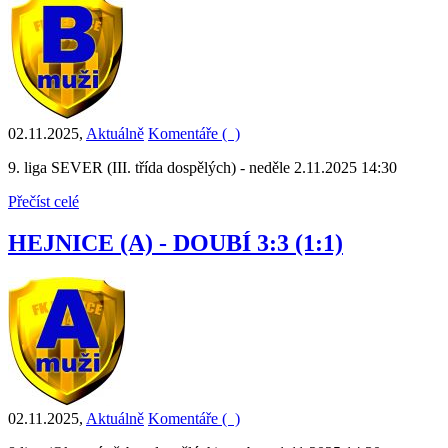
02.11.2025
,
Aktuálně
Komentáře (
)
9. liga SEVER (III. třída dospělých) - neděle 2.11.2025 14:30
Přečíst celé
HEJNICE (A) - DOUBÍ 3:3 (1:1)
02.11.2025
,
Aktuálně
Komentáře (
)