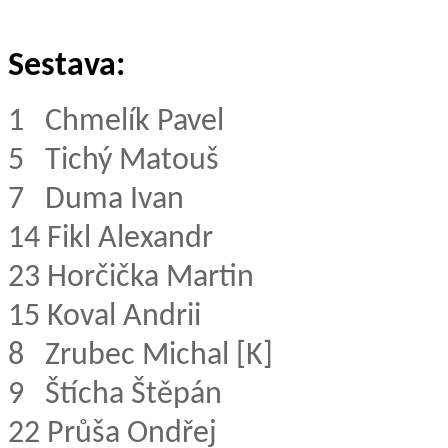
Sestava:
1 Chmelík Pavel
5
Tichý Matouš
7
Duma Ivan
14
Fikl Alexandr
23
Horčička Martin
15
Koval Andrii
8
Zrubec Michal [K]
9
Štícha Štěpán
22
Průša Ondřej