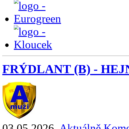
FRÝDLANT (B) - HEJNI
03.05.2026
,
Aktuálně
Kome