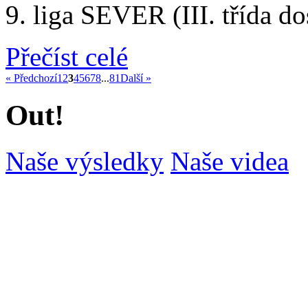
9. liga SEVER (III. třída d
Přečíst celé
« Předchozí
1
2
3
4
5
6
7
8
...
81
Další »
Out!
Naše výsledky
Naše videa