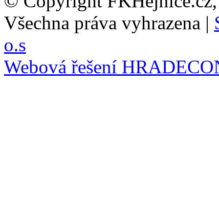
© Copyright FKHejnice.cz
Všechna práva vyhrazena |
o.s
Webová řešení
HRADECO