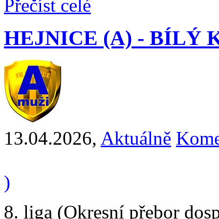
Přečíst celé
HEJNICE (A) - BÍLÝ K
13.04.2026
,
Aktuálně
Kome
)
8. liga (Okresní přebor dos