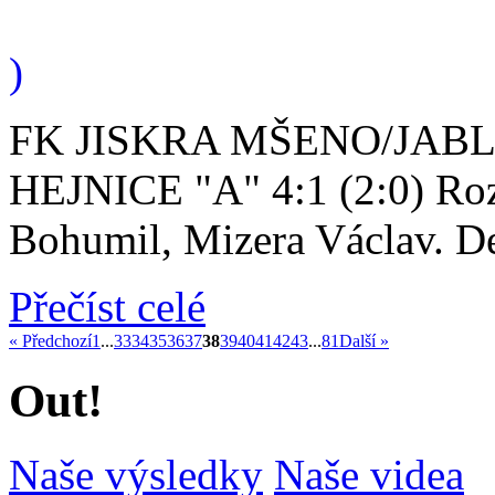
)
FK JISKRA MŠENO/JABL
HEJNICE "A" 4:1 (2:0) Roz
Bohumil, Mizera Václav. De
Přečíst celé
« Předchozí
1
...
33
34
35
36
37
38
39
40
41
42
43
...
81
Další »
Out!
Naše výsledky
Naše videa