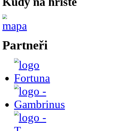
Kudy na hříště
Partneři