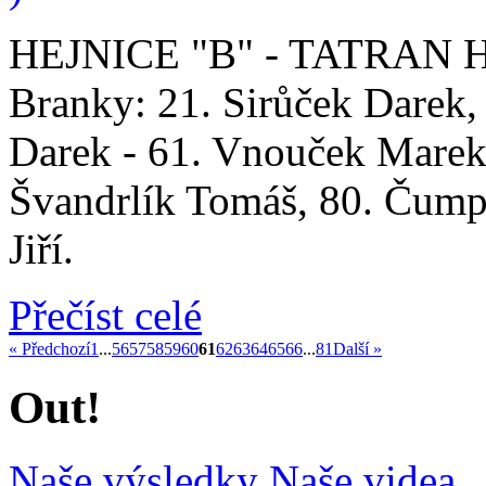
HEJNICE "B" - TATRAN HA
Branky: 21. Sirůček Darek, 
Darek - 61. Vnouček Marek,
Švandrlík Tomáš, 80. Čum
Jiří.
Přečíst celé
« Předchozí
1
...
56
57
58
59
60
61
62
63
64
65
66
...
81
Další »
Out!
Naše výsledky
Naše videa