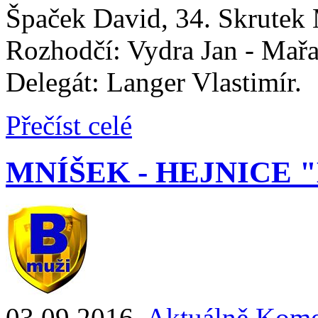
Špaček David, 34. Skrutek M
Rozhodčí: Vydra Jan - Mařat
Delegát: Langer Vlastimír.
Přečíst celé
MNÍŠEK - HEJNICE "B" 
03.09.2016
,
Aktuálně
Kome