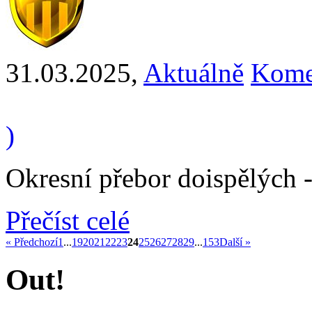
31.03.2025
,
Aktuálně
Kome
)
Okresní přebor doispělých 
Přečíst celé
« Předchozí
1
...
19
20
21
22
23
24
25
26
27
28
29
...
153
Další »
Out!