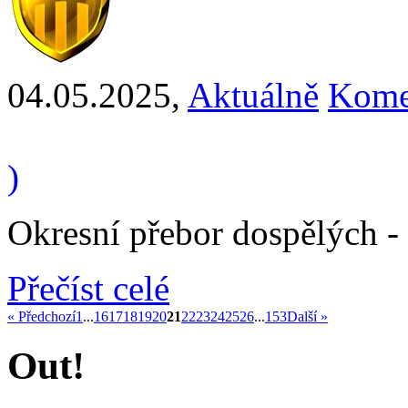
04.05.2025
,
Aktuálně
Kome
)
Okresní přebor dospělých -
Přečíst celé
« Předchozí
1
...
16
17
18
19
20
21
22
23
24
25
26
...
153
Další »
Out!