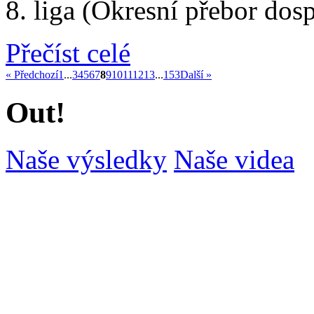
8. liga (Okresní přebor dos
Přečíst celé
« Předchozí
1
...
3
4
5
6
7
8
9
10
11
12
13
...
153
Další »
Out!
Naše výsledky
Naše videa