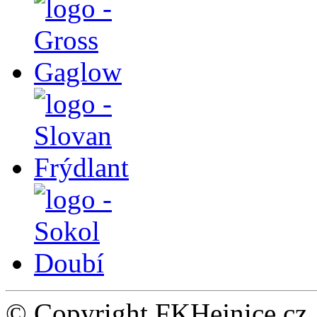
© Copyright FKHejnice.cz