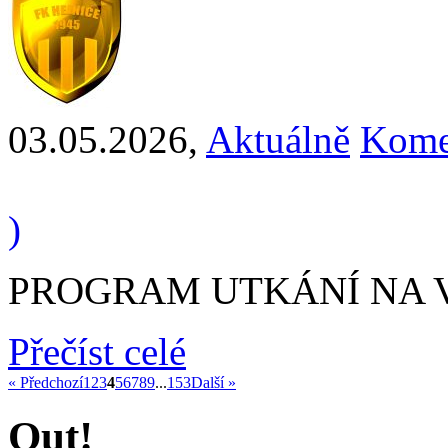
03.05.2026
,
Aktuálně
Kome
)
PROGRAM UTKÁNÍ NA VÍK
Přečíst celé
« Předchozí
1
2
3
4
5
6
7
8
9
...
153
Další »
Out!