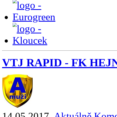
VTJ RAPID - FK HEJNIC
14.05.2017
,
Aktuálně
Kome