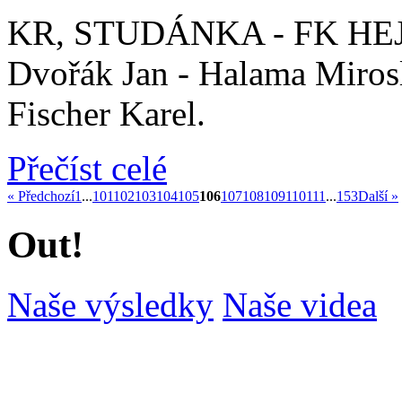
KR, STUDÁNKA - FK HEJNI
Dvořák Jan - Halama Mirosl
Fischer Karel.
Přečíst celé
« Předchozí
1
...
101
102
103
104
105
106
107
108
109
110
111
...
153
Další »
Out!
Naše výsledky
Naše videa