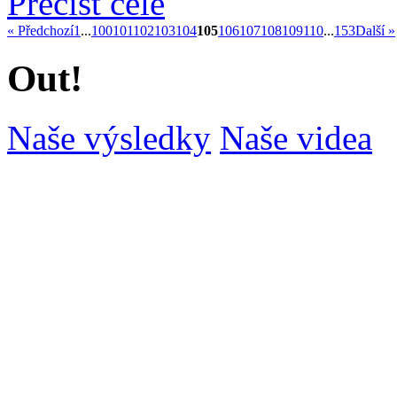
Přečíst celé
« Předchozí
1
...
100
101
102
103
104
105
106
107
108
109
110
...
153
Další »
Out!
Naše výsledky
Naše videa