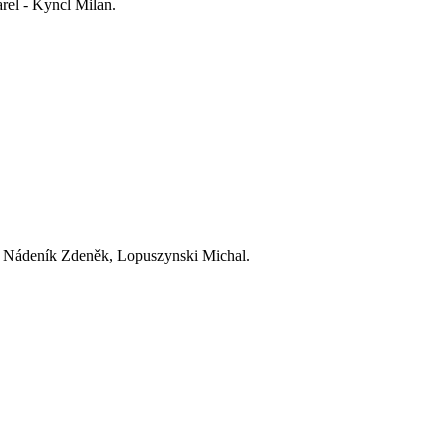
el - Kyncl Milan.
- Nádeník Zdeněk, Lopuszynski Michal.