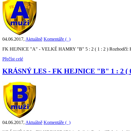
04.06.2017
,
Aktuálně
Komentáře (
)
FK HEJNICE "A" - VELKÉ HAMRY "B" 5 : 2 ( 1 : 2 ) Rozhodčí: Hrbá
Přečíst celé
KRÁSNÝ LES - FK HEJNICE "B" 1 : 2 ( 0 
04.06.2017
,
Aktuálně
Komentáře (
)