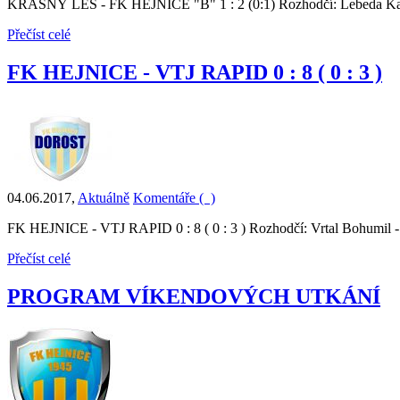
KRÁSNÝ LES - FK HEJNICE "B" 1 : 2 (0:1) Rozhodčí: Lebeda Kar
Přečíst celé
FK HEJNICE - VTJ RAPID 0 : 8 ( 0 : 3 )
04.06.2017
,
Aktuálně
Komentáře (
)
FK HEJNICE - VTJ RAPID 0 : 8 ( 0 : 3 ) Rozhodčí: Vrtal Bohumil 
Přečíst celé
PROGRAM VÍKENDOVÝCH UTKÁNÍ