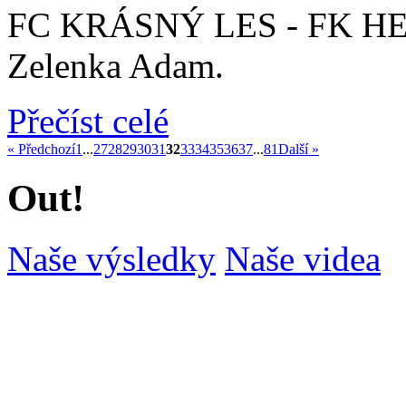
FC KRÁSNÝ LES - FK HEJN
Zelenka Adam.
Přečíst celé
« Předchozí
1
...
27
28
29
30
31
32
33
34
35
36
37
...
81
Další »
Out!
Naše výsledky
Naše videa