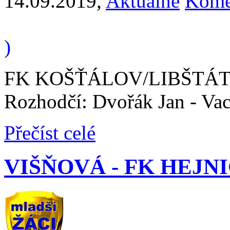
14.09.2019
,
Aktuálně
Kome
)
FK KOŠŤÁLOV/LIBŠTÁT - 
Rozhodčí: Dvořák Jan - Vac
Přečíst celé
VIŠŇOVÁ - FK HEJNIC