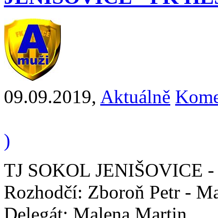
09.09.2019
,
Aktuálně
Kome
)
TJ SOKOL JENIŠOVICE - F
Rozhodčí: Zboroň Petr - Mař
Delegát: Malena Martin.