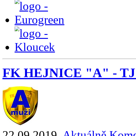
FK HEJNICE "A" - TJ
22.09.2019
,
Aktuálně
Kome