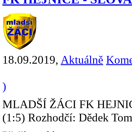
18.09.2019
,
Aktuálně
Kome
)
MLADŠÍ ŽÁCI FK HEJNI
(1:5) Rozhodčí: Dědek Tom