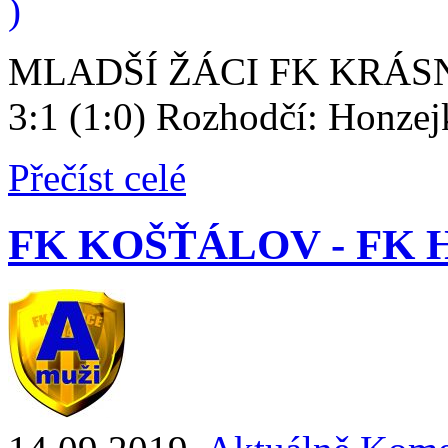
)
MLADŠÍ ŽÁCI FK KRÁS
3:1 (1:0) Rozhodčí: Honzej
Přečíst celé
FK KOŠŤÁLOV - FK HE