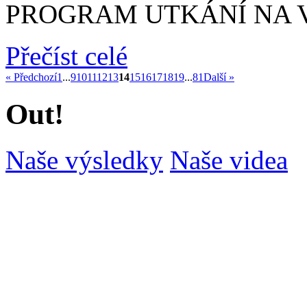
PROGRAM UTKÁNÍ NA VÍK
Přečíst celé
« Předchozí
1
...
9
10
11
12
13
14
15
16
17
18
19
...
81
Další »
Out!
Naše výsledky
Naše videa