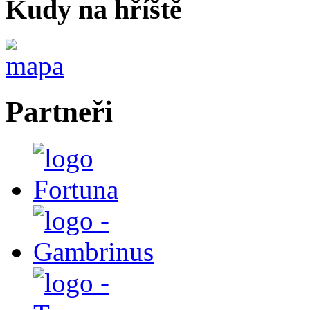
Kudy na hříště
Partneři