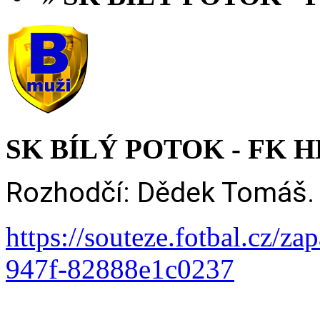
SK BÍLÝ POTOK - FK HE
Rozhodčí: Dědek Tomáš.
https://souteze.fotbal.cz/z
947f-82888e1c0237