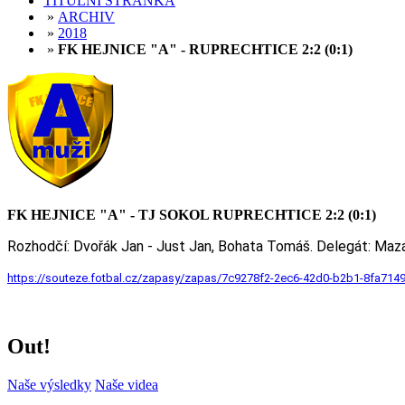
TITULNÍ STRÁNKA
»
ARCHIV
»
2018
»
FK HEJNICE "A" - RUPRECHTICE 2:2 (0:1)
FK HEJNICE "A" - TJ SOKOL RUPRECHTICE 2:2 (0:1)
Rozhodčí: Dvořák Jan - Just Jan, Bohata Tomáš. Delegát: Maz
https://souteze.fotbal.cz/zapasy/zapas/7c9278f2-2ec6-42d0-b2b1-8fa714
Out!
Naše výsledky
Naše videa