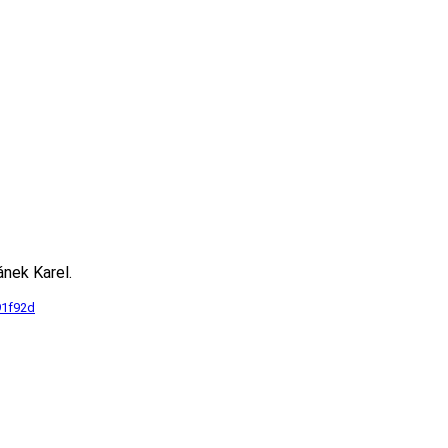
ánek Karel.
91f92d