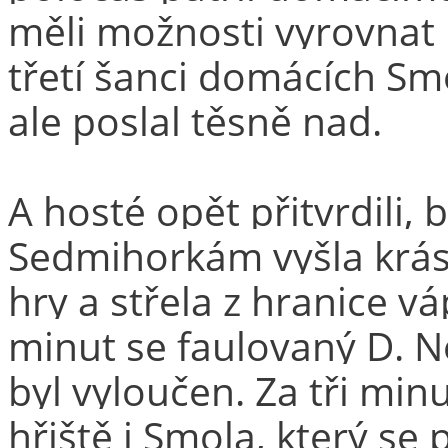
měli možnosti vyrovnat
třetí šanci domácích Sm
ale poslal těsně nad.
A hosté opět přitvrdili,
Sedmihorkám vyšla krá
hry a střela z hranice v
minut se faulovaný D. 
byl vyloučen. Za tři min
hřiště i Smola, který se