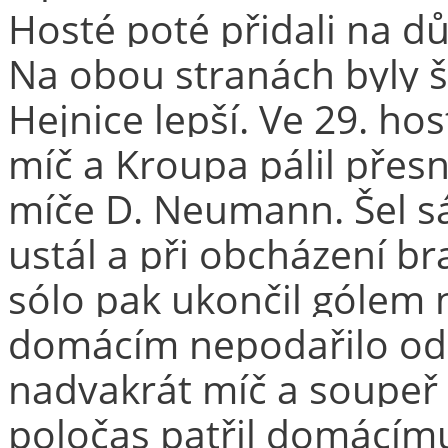
Hosté poté přidali na dů
Na obou stranách byly š
Hejnice lepší. Ve 29. hos
míč a Kroupa pálil přesn
míče D. Neumann. Šel sá
ustál a při obcházení bra
sólo pak ukončil gólem n
domácím nepodařilo odk
nadvakrát míč a soupeř 
poločas patřil domácím