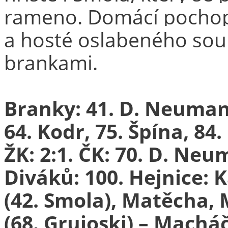
rameno. Domácí pochopit
a hosté oslabeného sou
brankami.
Branky: 41. D. Neumann
64. Kodr, 75. Špína, 84
ŽK: 2:1. ČK: 70. D. Neu
Diváků: 100. Hejnice:
(42. Smola), Matěcha, 
(68. Grujoski) – Macháč