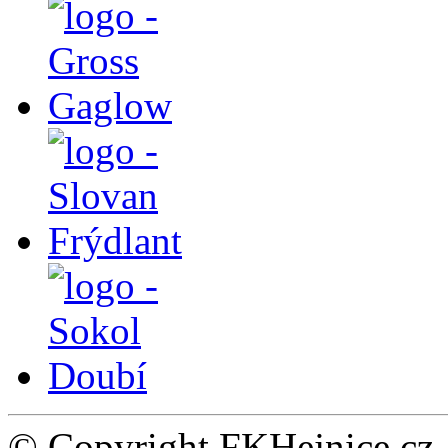
© Copyright FKHejnice.cz