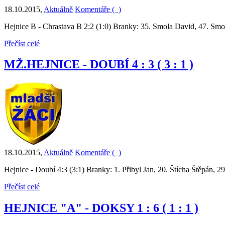
18.10.2015
,
Aktuálně
Komentáře (
)
Hejnice B - Chrastava B 2:2 (1:0) Branky: 35. Smola David, 47. Smol
Přečíst celé
MŽ.HEJNICE - DOUBÍ 4 : 3 ( 3 : 1 )
18.10.2015
,
Aktuálně
Komentáře (
)
Hejnice - Doubí 4:3 (3:1) Branky: 1. Přibyl Jan, 20. Štícha Štěpán, 
Přečíst celé
HEJNICE "A" - DOKSY 1 : 6 ( 1 : 1 )