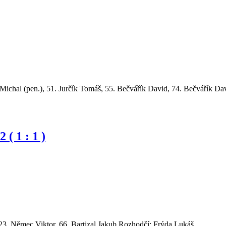
Michal (pen.), 51. Jurčík Tomáš, 55. Bečvářík David, 74. Bečvářík Da
 1 : 1 )
23. Němec Viktor, 66. Bartizal Jakub Rozhodčí: Frýda Lukáš.