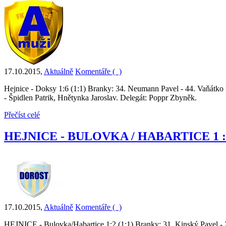
17.10.2015
,
Aktuálně
Komentáře (
)
Hejnice - Doksy 1:6 (1:1) Branky: 34. Neumann Pavel - 44. Vaňátko 
- Špidlen Patrik, Hnětynka Jaroslav. Delegát: Poppr Zbyněk.
Přečíst celé
HEJNICE - BULOVKA / HABARTICE 1 :2 (
17.10.2015
,
Aktuálně
Komentáře (
)
HEJNICE - Bulovka/Habartice 1:2 (1:1) Branky: 31. Kinský Pavel - 