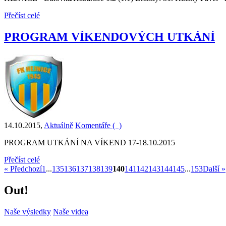
Přečíst celé
PROGRAM VÍKENDOVÝCH UTKÁNÍ
14.10.2015
,
Aktuálně
Komentáře (
)
PROGRAM UTKÁNÍ NA VÍKEND 17-18.10.2015
Přečíst celé
« Předchozí
1
...
135
136
137
138
139
140
141
142
143
144
145
...
153
Další »
Out!
Naše výsledky
Naše videa