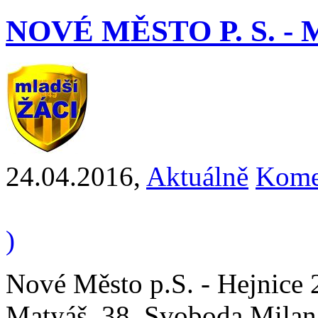
NOVÉ MĚSTO P. S. - MŽ
24.04.2016
,
Aktuálně
Kome
)
Nové Město p.S. - Hejnice 
Matyáš, 38. Svoboda Milan 