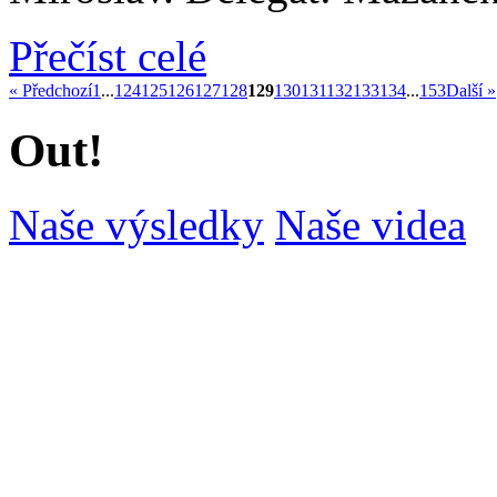
Přečíst celé
« Předchozí
1
...
124
125
126
127
128
129
130
131
132
133
134
...
153
Další »
Out!
Naše výsledky
Naše videa