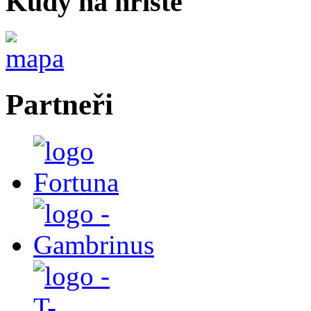
Kudy na hříště
Partneři