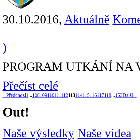
30.10.2016
,
Aktuálně
Kome
)
PROGRAM UTKÁNÍ NA VÍ
Přečíst celé
« Předchozí
1
...
108
109
110
111
112
113
114
115
116
117
118
...
153
Další »
Out!
Naše výsledky
Naše videa