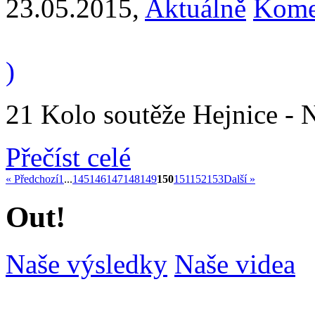
23.05.2015
,
Aktuálně
Kome
)
21 Kolo soutěže Hejnice - No
Přečíst celé
« Předchozí
1
...
145
146
147
148
149
150
151
152
153
Další »
Out!
Naše výsledky
Naše videa