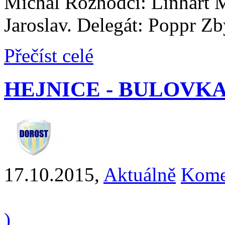
Michal Rozhodčí: Linhart M
Jaroslav. Delegát: Poppr Z
Přečíst celé
HEJNICE - BULOVKA / 
17.10.2015
,
Aktuálně
Kome
)