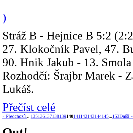
)
Stráž B - Hejnice B 5:2 (2:
27. Klokočník Pavel, 47. B
90. Hnik Jakub - 13. Smola
Rozhodčí: Šrajbr Marek - Z
Lukáš.
Přečíst celé
« Předchozí
1
...
135
136
137
138
139
140
141
142
143
144
145
...
153
Další »
Out!