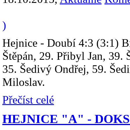
)
Hejnice - Doubí 4:3 (3:1) Br
Štěpán, 29. Přibyl Jan, 39.
35. Šedivý Ondřej, 59. Šed
Miloslav.
Přečíst celé
HEJNICE "A" - DOKSY 1 