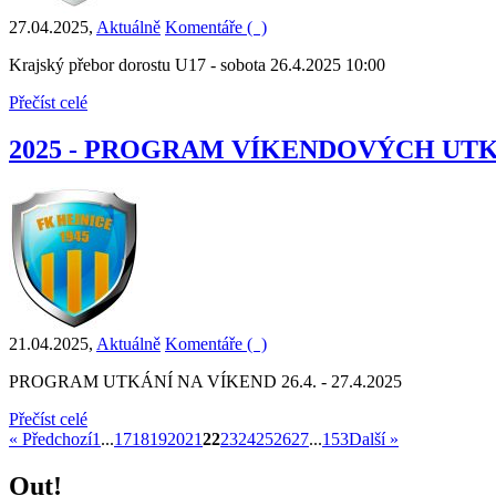
27.04.2025
,
Aktuálně
Komentáře (
)
Krajský přebor dorostu U17 - sobota 26.4.2025 10:00
Přečíst celé
2025 - PROGRAM VÍKENDOVÝCH UT
21.04.2025
,
Aktuálně
Komentáře (
)
PROGRAM UTKÁNÍ NA VÍKEND 26.4. - 27.4.2025
Přečíst celé
« Předchozí
1
...
17
18
19
20
21
22
23
24
25
26
27
...
153
Další »
Out!