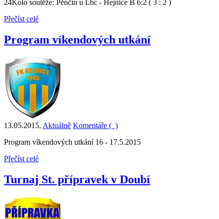
24Kolo soutěže: Pěnčín u Lbc - Hejnice B 6:2 ( 3 : 2 )
Přečíst celé
Program víkendových utkání
13.05.2015
,
Aktuálně
Komentáře (
)
Program víkendových utkání 16 - 17.5.2015
Přečíst celé
Turnaj St. přípravek v Doubí