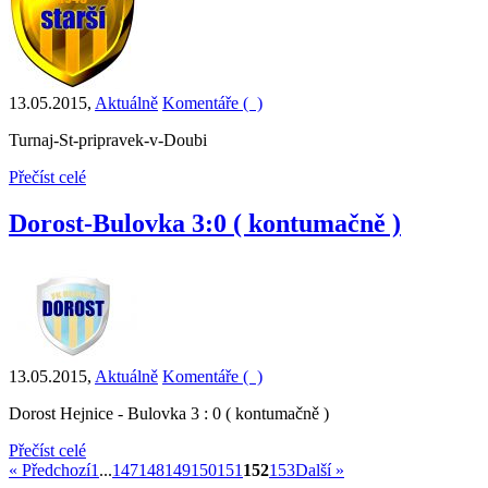
13.05.2015
,
Aktuálně
Komentáře (
)
Turnaj-St-pripravek-v-Doubi
Přečíst celé
Dorost-Bulovka 3:0 ( kontumačně )
13.05.2015
,
Aktuálně
Komentáře (
)
Dorost Hejnice - Bulovka 3 : 0 ( kontumačně )
Přečíst celé
« Předchozí
1
...
147
148
149
150
151
152
153
Další »