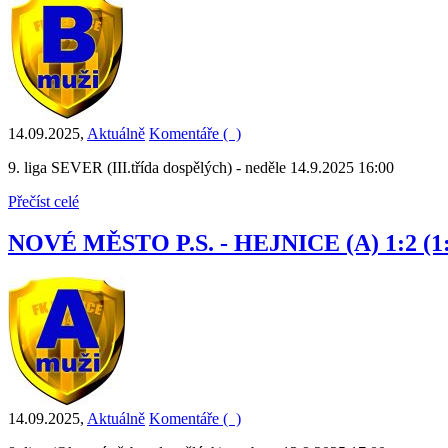
14.09.2025
,
Aktuálně
Komentáře (
)
9. liga SEVER (III.třída dospělých) - neděle 14.9.2025 16:00
Přečíst celé
NOVÉ MĚSTO P.S. - HEJNICE (A) 1:2 (1:
14.09.2025
,
Aktuálně
Komentáře (
)