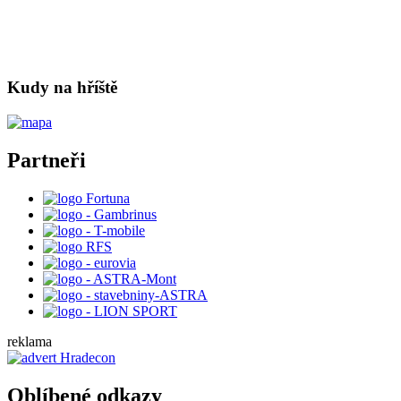
Kudy na hříště
Partneři
reklama
Oblíbené odkazy