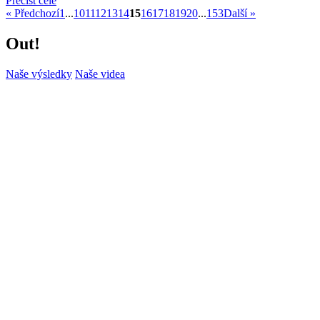
Přečíst celé
« Předchozí
1
...
10
11
12
13
14
15
16
17
18
19
20
...
153
Další »
Out!
Naše výsledky
Naše videa