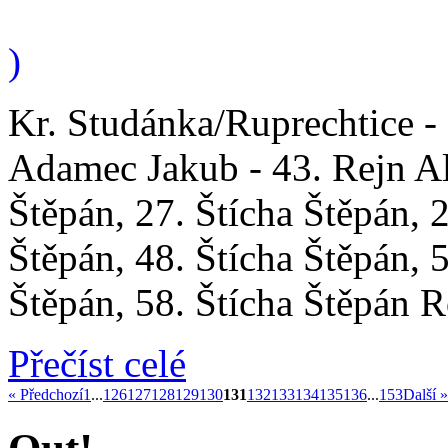
)
Kr. Studánka/Ruprechtice - 
Adamec Jakub - 43. Rejn Al
Štěpán, 27. Štícha Štěpán, 2
Štěpán, 48. Štícha Štěpán, 5
Štěpán, 58. Štícha Štěpán 
Přečíst celé
« Předchozí
1
...
126
127
128
129
130
131
132
133
134
135
136
...
153
Další »