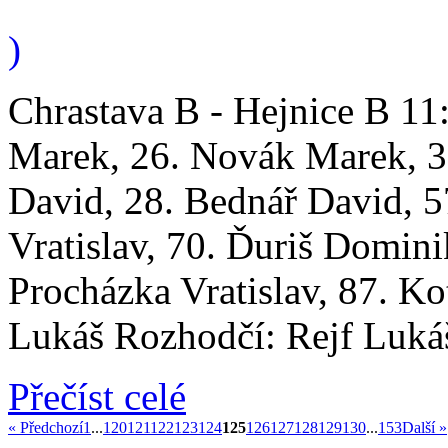
)
Chrastava B - Hejnice B 11
Marek, 26. Novák Marek, 3
David, 28. Bednář David, 5
Vratislav, 70. Ďuriš Domini
Procházka Vratislav, 87. Kot
Lukáš Rozhodčí: Rejf Lukáš
Přečíst celé
« Předchozí
1
...
120
121
122
123
124
125
126
127
128
129
130
...
153
Další »