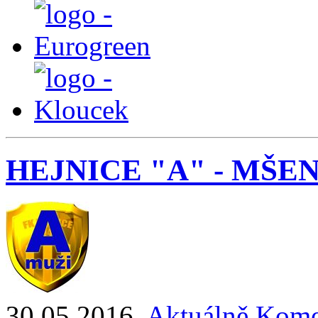
HEJNICE "A" - MŠENO 3
30.05.2016
,
Aktuálně
Kome