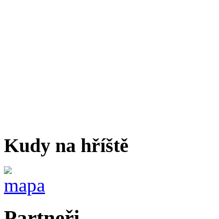
Kudy na hříště
Partneři