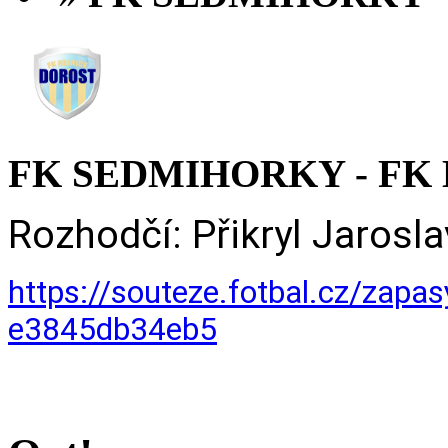
FK SEDMIHORKY - FK H
Rozhodčí: Přikryl Jarosla
https://souteze.fotbal.cz/zap
e3845db34eb5