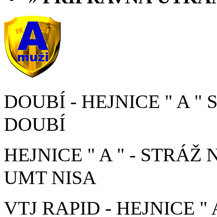
DOUBÍ - HEJNICE " A " S
DOUBÍ
HEJNICE " A " - STRÁŽ 
UMT NISA
VTJ RAPID - HEJNICE " A